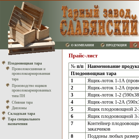
О КОМПАНИИ
ПРОДУКЦИЯ
Прайс-лист
Плодоовощная тара
№
п/п
Наименование продук
Проволокосшивная и
Плодоовощная тара
проволокоармированная
тара
1
Ящик-лоток 1-1А (пров
Производство ящиков
2
Ящик-лоток 1-2А (пров
проволокоармированных
3
Ящик-лоток 1-2 (590x38
типа ПН
4
Ящик-лоток 1-2А (590х
Сбивная тара
Дипломы
5
Ящик плодоовощной 2-2
Складская тара
6
Ящик плодоовощной 3-2
Тара специального
7
Контейнер плодоовощн
назначения
заказчиков
8
Поддоны любых размеро