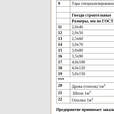
9
Тара специализированн
Гвозди строительные
Размеры, мм по ГОСТ 
11
2,0x40
12
2,0x50
13
2,5x60
14
3,0x70
15
3,0x80
16
3,5x90
17
4,0x100
18
4,0x120
19
5,0x150
***
20
3
Дрова (тополь) 1м
3
21
Шпон 1м
22
3
Опилки 1м
Предприятие принимает зака